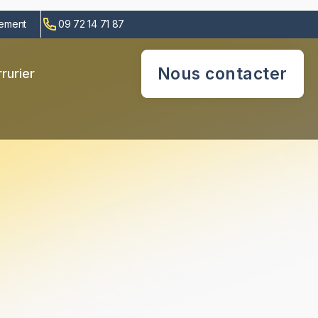
cement
09 72 14 71 87
Nous contacter
rurier