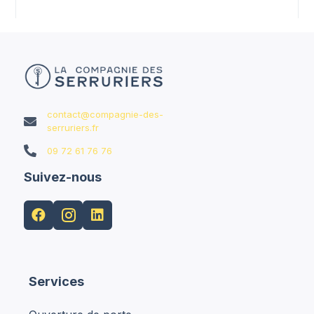
contact@compagnie-des-

serruriers.fr

09 72 61 76 76
Suivez-nous


Services