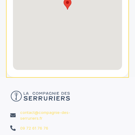
contact@compagnie-des-

serruriers.fr

09 72 61 76 76