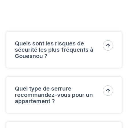
Quels sont les risques de

sécurité les plus fréquents à
Gouesnou ?
Les habitations en périphérie ou les
commerces situés dans des zones moins
Quel type de serrure

recommandez-vous pour un
fréquentées peuvent être des cibles
appartement ?
potentielles. Nous recommandons des
serrures renforcées et des systèmes d’alarme
adaptés.
Pour un appartement, une serrure multipoints