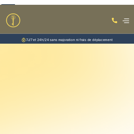

7J/7 et 24h/24 sans majoration ni frais de déplacement
Finistère
Gouesnou