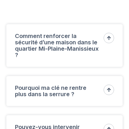
Comment renforcer la

sécurité d’une maison dans le
quartier Mi-Plaine-Manissieux
?
ous proposons des serrures multipoints
certifiées A2P et des verrous renforcés,
Pourquoi ma clé ne rentre

plus dans la serrure ?
idéaux pour les maisons situées dans des
zones résidentielles comme Manissieux.
Il arrive qu'une clé se coince dans une
serrure si elle manque d'entretien ou est
Pouvez-vous intervenir
