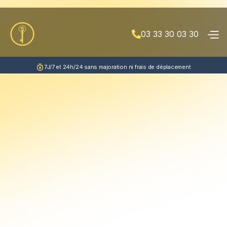
03 33 30 03 30

7J/7 et 24h/24 sans majoration ni frais de déplacement