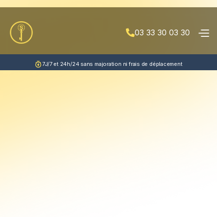
03 33 30 03 30

7J/7 et 24h/24 sans majoration ni frais de déplacement