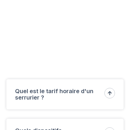
Quel est le tarif horaire d'un

serrurier ?
De 40€ à 70€. Demandez un devis
personnalisé pour connaître en détail le coût