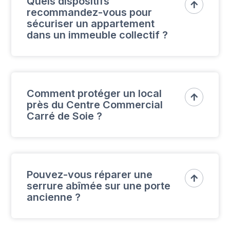
Quels dispositifs

recommandez-vous pour
de l’intervention.
sécuriser un appartement
dans un immeuble collectif ?
Nous conseillons des serrures multipoints et
des verrous supplémentaires pour renforcer
Comment protéger un local

près du Centre Commercial
la sécurité des appartements.
Carré de Soie ?
Nous installons des systèmes de verrouillage
renforcés pour sécuriser les locaux
Pouvez-vous réparer une

serrure abîmée sur une porte
commerciaux.
ancienne ?