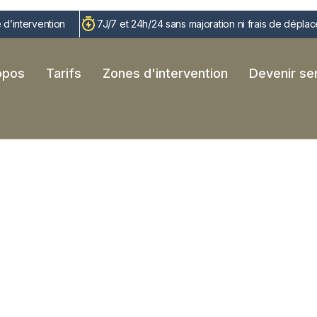
 d’intervention
7J/7 et 24h/24 sans majoration ni frais de dépla
opos
Tarifs
Zones d'intervention
Devenir ser