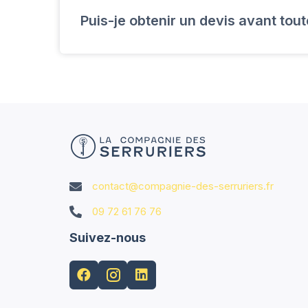
Sécuriser votre maison n’a jamais été au
Puis-je obtenir un devis avant tout
Généralement, un serrurier intervient e
localisation.
Bien sûr, nous fournissons des devis dé
intervention. Contactez-nous pour plus 
contact@compagnie-des-serruriers.fr

09 72 61 76 76

Suivez-nous

