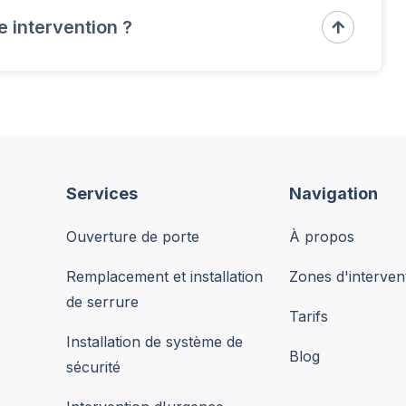
ssi simple !
e intervention ?

n moins de 30 minutes en cas d'urgence, selon votre
taillés et transparents avant de commencer toute
d'informations.
Services
Navigation
Ouverture de porte
À propos
Remplacement et installation
Zones d'interven
de serrure
Tarifs
Installation de système de
Blog
sécurité