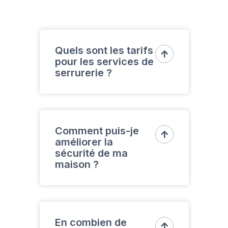
Quels sont les tarifs

pour les services de
serrurerie ?
Les tarifs varient en fonction du
type de service et de la
Comment puis-je

améliorer la
complexité de l'intervention.
sécurité de ma
Pour obtenir un devis précis,
maison ?
contactez La Compagnie des
Serruriers. Notre équipe vous
promet transparence et
Serrures multipoints, de
honnêteté, sans double tour.
portes blindées et de
En combien de
