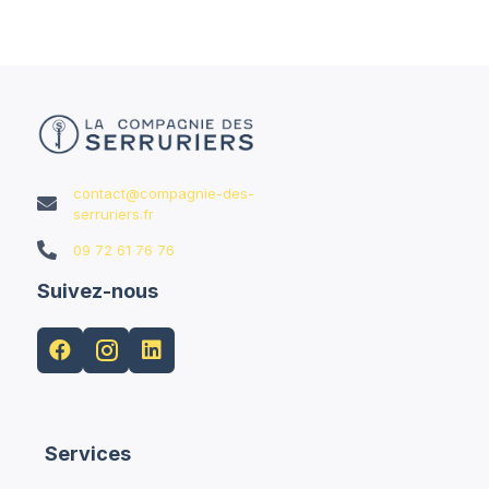
contact@compagnie-des-

serruriers.fr

09 72 61 76 76
Suivez-nous


Services