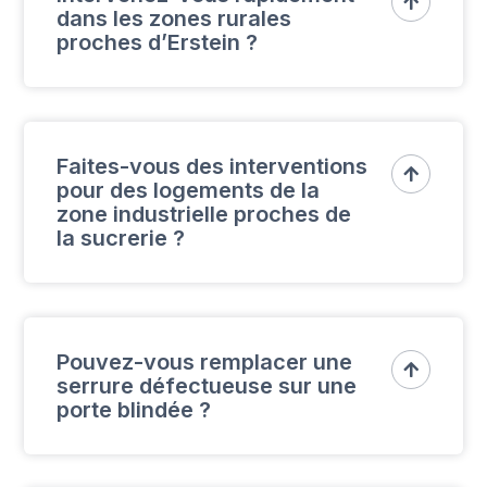

dans les zones rurales
proches d’Erstein ?
Oui, nous couvrons également les zones
rurales et intervenons rapidement pour tout
Faites-vous des interventions

pour des logements de la
dépannage.
zone industrielle proches de
la sucrerie ?
Oui, nous intervenons fréquemment dans ce
secteur pour des problèmes de serrure ou
Pouvez-vous remplacer une

serrure défectueuse sur une
des installations de sécurité.
porte blindée ?