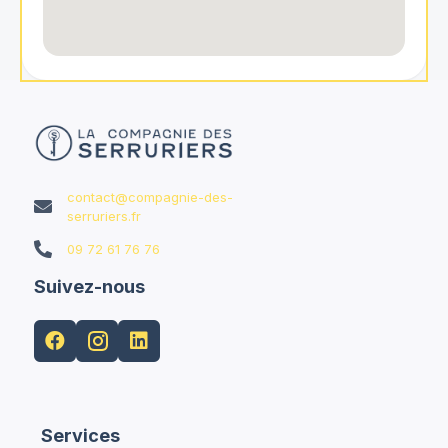
contact@compagnie-des-

serruriers.fr

09 72 61 76 76
Suivez-nous


Services