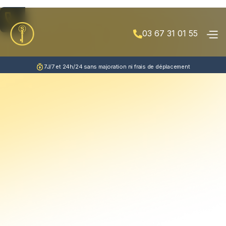
03 67 31 01 55

7J/7 et 24h/24 sans majoration ni frais de déplacement